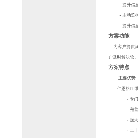
-
提升信
-
主动监
-
提升信
方案功能
为客户提供涵
户及时解决软
方案特点
主要优势
仁恩格
IT
-专门
-
完
-
强
-
二