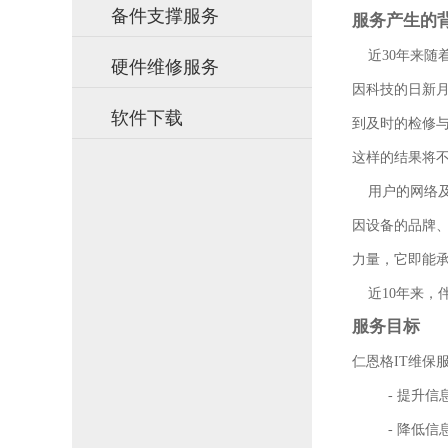
备件支撑服务
服务产生的
近
30
年来随
硬件维修服务
因科技的日新
软件下载
到及时的检修
这样的结果将
用户的网络及
因设备的品牌
力量，它即能
近
10
年来，
服务目标
仁恩格
IT
维保
-
提升信
-
降低信