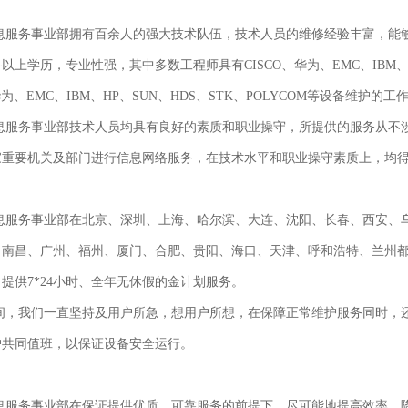
务事业部拥有百余人的强大技术队伍，技术人员的维修经验丰富，能够
科以上学历，专业性强，其中多数工程师具有
CISCO
、华为、
EMC
、
IBM
华为、
EMC
、
IBM
、
HP
、
SUN
、
HDS
、
STK
、POLYCOM等设备维护的工
务事业部技术人员均具有良好的素质和职业操守，所提供的服务从不涉
家重要机关及部门进行信息网络服务，在技术水平和职业操守素质上，均
服务事业部在北京、深圳、上海、哈尔滨、大连、沈阳、长春、西安、
、南昌、广州、福州、厦门、合肥、贵阳、海口、天津、呼和浩特、兰州
，提供
7*24
小时、全年无休假的金计划服务。
我们一直坚持及用户所急，想用户所想，在保障正常维护服务同时，还
户共同值班，以保证设备安全运行。
息服务事业部在保证提供优质、可靠服务的前提下，尽可能地提高效率，