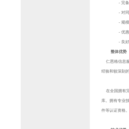
-
完
-
对
-
规
-
优
-
良
整体优势
仁恩格信息服
经验和较深刻的
在全国拥有完
库。拥有专业
件等认证资格