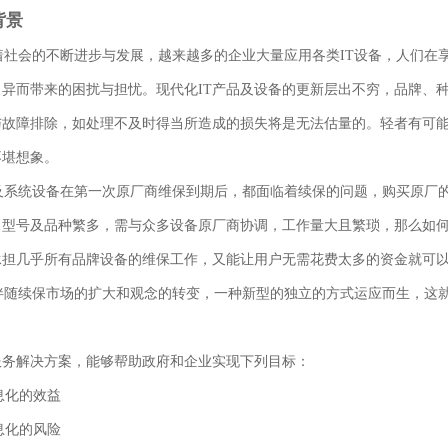
背景
着社会的不断进步与发展，越来越多的企业大量应用各类
IT
设备，人们在
月异而带来的困扰与担忧。现代化
IT
产品及设备的更新层出不穷，品牌、
与故障排除，如处理不及时得当所造成的损失将是无法估量的。轻者有可
不堪想象。
系统设备在第一次原厂商维保到期后，都面临着续保的问题，购买原厂的
、型号及品种繁多，需与众多设备原厂商协调，工作量大且繁琐，那么如
承担几乎所有品牌设备的维保工作，又能让用户无需花费太多的资金就可
伴随续保市场的扩大和观念的转变，一种新型的独立的方式运应而生，这
服务解决方案，能够帮助政府和企业实现下列目标：
息化的效益
息化的风险