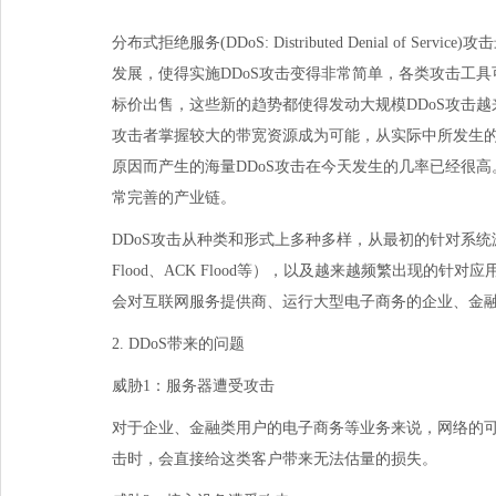
分布式拒绝服务
(DDoS:DistributedDenialofService)
攻击
发展，使得实施
DDoS
攻击变得非常简单，各类攻击工具
标价出售，这些新的趋势都使得发动大规模
DDoS
攻击越
攻击者掌握较大的带宽资源成为可能，从实际中所发生
原因而产生的海量
DDoS
攻击在今天发生的几率已经很高
常完善的产业链。
DDoS攻击从种类和形式上多种多样，从最初的针对系统
Flood
、
ACKFlood
等），以及越来越频繁出现的针对应
会对互联网服务提供商、运行大型电子商务的企业、金
2.DDoS带来的问题
威胁
1
：服务器遭受攻击
对于企业、金融类用户的电子商务等业务来说，网络的
击时，会直接给这类客户带来无法估量的损失。