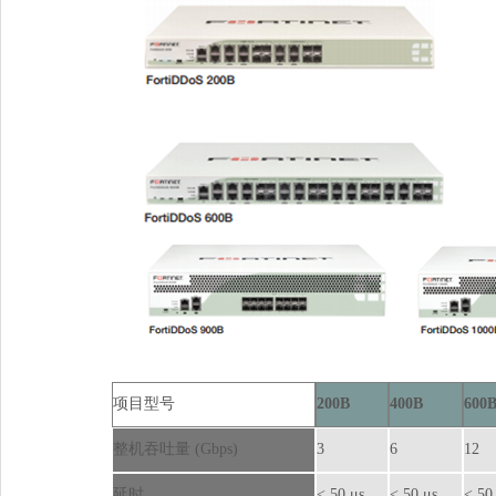
项目型号
200B
400B
600
整机吞吐量
(Gbps)
3
6
12
延时
<50μs
<50μs
<50