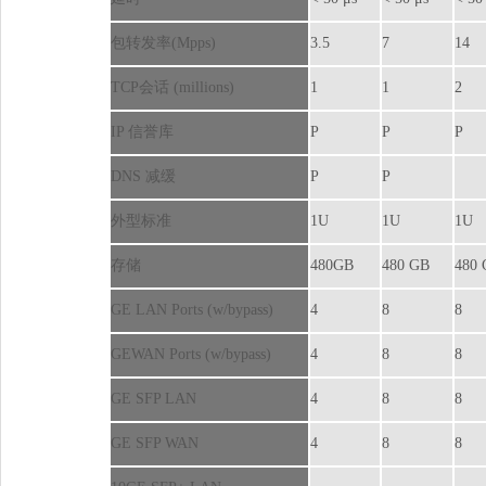
包转发率
(Mpps)
3.5
7
14
TCP
会话
(millions)
1
1
2
IP
信誉库
P
P
P
DNS
减缓
P
P
外型标准
1U
1U
1U
存储
480GB
480GB
480
GELANPorts(w/bypass)
4
8
8
GEWANPorts(w/bypass)
4
8
8
GESFPLAN
4
8
8
GESFPWAN
4
8
8