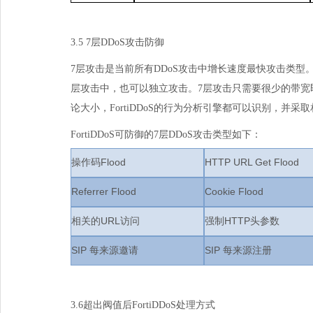
3.57层
DDoS
攻击防御
7层攻击是当前所有
DDoS
攻击中增长速度最快攻击类型
层攻击中，也可以独立攻击。
7
层攻击只需要很少的带宽
论大小，
FortiDDoS
的行为分析引擎都可以识别，并采取
FortiDDoS可防御的
7
层
DDoS
攻击类型如下：
操作码
Flood
HTTPURLGetFlood
ReferrerFlood
CookieFlood
相关的
URL
访问
强制
HTTP
头参数
SIP
每来源邀请
SIP
每来源注册
3.6超出阀值后
FortiDDoS
处理方式