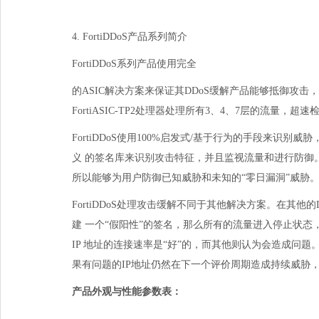
4.FortiDDoS产品系列简介
FortiDDoS系列产品使用完全
的
ASIC
解决方案来保证其
DDoS
缓解产品能够抵御攻击，
FortiASIC-TP2
处理器处理所有
3
、
4
、
7
层的流量，超速
FortiDDoS使用
100%
启发式
/
基于行为的手段来识别威胁
义的签名库来识别攻击特征，并且监视流量和进行防御
所以能够为用户防御已知威胁和未知的“零日漏洞”威胁
FortiDDoS处理攻击缓解不同于其他解决方案。在其他的
建一个“假阳性”的签名，那么所有的流量进入停止状态
IP
地址的连接速率是“好”的，而其他则认为会造成问题
果有问题的
IP
地址仍然在下一个评价周期造成持续威胁
产品外观与性能参数表：