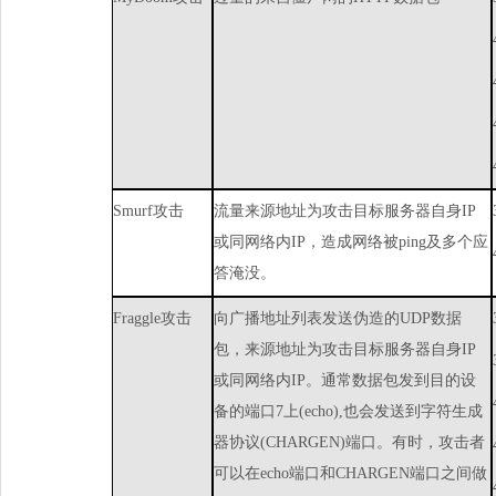
Smurf
攻击
流量来源地址为攻击目标服务器自身
IP
或同网络内
IP
，造成网络被
ping
及多个应
答淹没。
Fraggle
攻击
向广播地址列表发送伪造的
UDP
数据
包，来源地址为攻击目标服务器自身
IP
或同网络内
IP
。通常数据包发到目的设
备的端口
7
上
(echo),
也会发送到字符生成
器协议
(CHARGEN)
端口。有时，攻击者
可以在
echo
端口和
CHARGEN
端口之间做