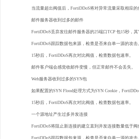
当流量超出阀值后，
FortiDDoS
将对异常流量采取相应的
邮件服务器收到过多的邮件
FortiDDoS丢弃发往邮件服务器的
25
端口
TCP
包
15
秒，其
FortiDDoS跟踪数据包来源，检查是否来自单一源的攻
15秒后，
FortiDDoS
再次对比阀值，检查数据包速率。
邮件客户端会感觉收邮件变慢，但正常邮件不会丢失。
Web服务器收到过多的
SYN
包
如果配置的
SYNFlood
处理方式为
SYNCookie
，
FortiDDo
15秒后，
FortiDDoS
再次对比阀值，检查数据包速率。
一个源地址产生过多并发连接
FortiDDoS将阻止新连接的建立直到并发连接数量低于
FortiDDoS跟踪数据包来源，检查是否来自单一源的攻