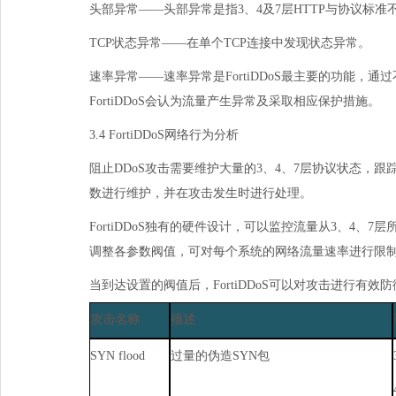
头部异常——头部异常是指
3
、
4
及
7
层
HTTP
与协议标准
TCP状态异常——在单个
TCP
连接中发现状态异常。
速率异常——速率异常是
FortiDDoS
最主要的功能，通过
FortiDDoS
会认为流量产生异常及采取相应保护措施。
3.4FortiDDoS网络行为分析
阻止
DDoS
攻击需要维护大量的
3
、
4
、
7
层协议状态，跟
数进行维护，并在攻击发生时进行处理。
FortiDDoS独有的硬件设计，可以监控流量从
3
、
4
、
7
层
调整各参数阀值，可对每个系统的网络流量速率进行限
当到达设置的阀值后，
FortiDDoS
可以对攻击进行有效防
攻击名称
描述
SYNflood
过量的伪造
SYN
包