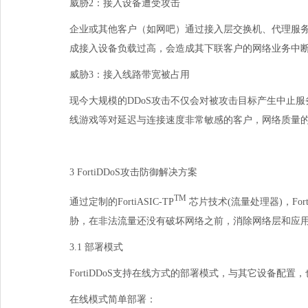
威胁
2
：接入设备遭受攻击
企业或其他客户（如网吧）通过接入层交换机、代理服
成接入设备负载过高，会造成其下联客户的网络业务中
威胁
3
：接入线路带宽被占用
现今大规模的
DDoS
攻击不仅会对被攻击目标产生中止服
线游戏等对延迟与连接速度非常敏感的客户，网络质量
3FortiDDoS攻击防御解决方案
TM
通过定制的
FortiASIC-TP
芯片技术
(
流量处理器
)
，
For
胁，在非法流量还没有破坏网络之前，消除网络层和应
3.1部署模式
FortiDDoS支持在线方式的部署模式，与其它设备配
在线模式简单部署：