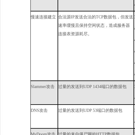
慢速连接建立
合法源
IP
发送合法的
TCP
数据包，但发送
速率缓慢且保持空闲状态，造成服务器
连接表资源耗尽。
Slammer
攻击
过量的发送到
UDP1434
端口的数据包
DNS
攻击
过量的发送到
UDP53
端口的数据包
MyDoom
攻击
过量的来自僵尸网的
HTTP
数据包