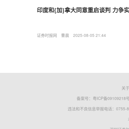
印度和{加}拿大同意重启谈判 力争
证券时报网
曹晨
2025-08-05 21:44
关
备案号：
粤ICP备09109218
违法和不良信息举报电话：0755-83