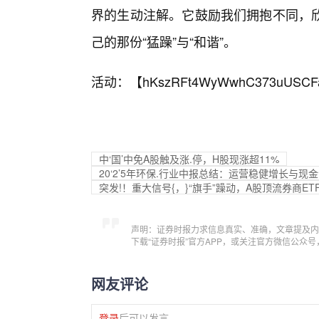
界的生动注解。它鼓励我们拥抱不同，
己的那份“猛躁”与“和谐”。
活动：【
hKszRFt4WyWwhC373uUSCF
中‘国’中免A股触及涨.停，H股现涨超11%
20‘2’5年环保.行业中报总结：运营稳健增长与
突发!！重大信号{，}“旗手”躁动，A股顶流券商ET
声明：证券时报力求信息真实、准确，文章提及内
下载“证券时报”官方APP，或关注官方微信公众
网友评论
登录
后可以发言